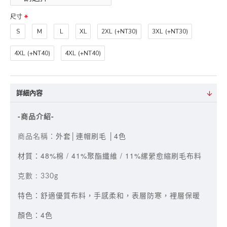
尺寸
S
M
L
XL
2XL
(+NT30)
3XL
(+NT30)
4XL
(+NT40)
4XL
(+NT40)
詳細內容
-商品介紹-
外套│連帽刷毛 │4色
商品名稱：
材質：48%棉 / 41%聚酯纖維 / 11%縲縈愈縮刷毛布料
克數 : 330g
特色：舒適優質布料，手感柔和，表層防寒，裡層保暖
顏色：4色