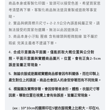
商品本身或客製化印圖，皆須可以接受色差，
希望買家思
考清楚再下單，客製化商品無法退貨重製或退款等事宜
呦。
2. 實品與網頁標示尺寸+-2-2.5公分內誤差純屬正常，請
無法接受的買家勿選購，無法以此因退換貨。
3. 商品本身小汙點 壓痕 含有線頭與輕微脫線 皆不屬於
瑕疵 完美主義者不建議下單。
4.
合成示意圖為平面圖，僅能抓取大概位置與公分對
照，平面示意圖與實體商品圖片，位置，會有正負2-5cm
誤差皆屬正常現象。
5. 無論衣服或是圍裙實體商品都會因布料關係，而在印製上
產生對位上的誤差，商品也會因人的身型穿著而有不同效果。
6. 模擬圖及實際穿著，會因穿著者身形，體態，衣服尺寸等
因素，導致位置在視覺上會有些誤差，皆屬正常現象。
(ex : 10*10cm的圖案印在S號衣服視覺上比較大，印在XL