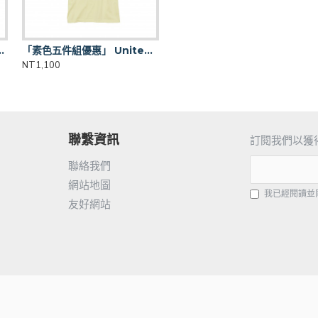
0101男版短袖 5.6OZ-團體服少量
「素色五件組優惠」 United Athle - 500101男版短袖 5.6OZ / 一組5件
NT1,100
聯繫資訊
訂閱我們以獲
聯絡我們
網站地圖
我已經閱讀並
友好網站