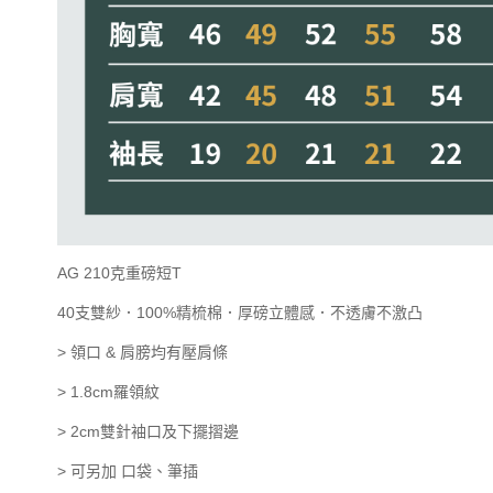
AG 210克重磅短T
40支雙紗．100%精梳棉．厚磅立體感．不透膚不激凸
> 領口 & 肩膀均有壓肩條
> 1.8cm羅領紋
> 2cm雙針袖口及下擺摺邊
> 可另加 口袋、筆插