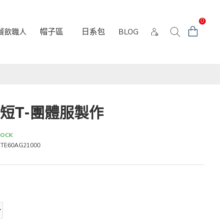
0
帽子區
日系包
餐飲職人
BLOG
磅短T-團體服製作
TOCK
TE60AG21000